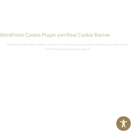
WordPress Cookie Plugin von Real Cookie Banner
Einzelne Inhalte dieser Website wurden mit Unterstützung künstlicher Intelligenz erstellt und vor
Veröffentlichung redaktionell geprüft.