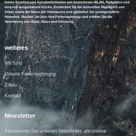
bieten Komfort und Annehmlichkeiten wie kostenloses WLAN, Parkplätze und
eine voll ausgestattete Küche. Entdecken Sie die kulturellen Highlights von
Zittau sowie die Natur der Oberlausitz und genießen Sie unvergessliche
Momente. Buchen Sie jetzt Ihre Ferienwohnung und erleben Sie die
Verbindung von Stadt, Natur und Erholung.
weiteres
Wir sind
Unsere Ferienwohnung
Zittau
Kontakt
Newsletter
Abonnieren Sie unseren Newsletter, um unsere