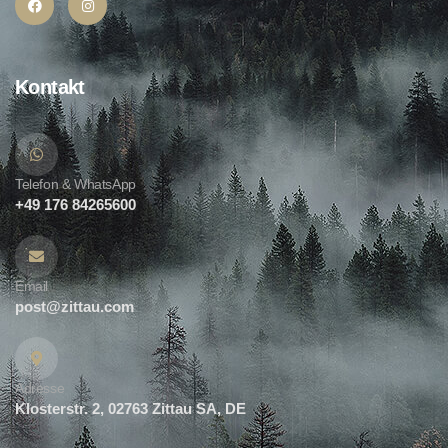
Kontakt
Telefon & WhatsApp
+49 176 84265600
Email
post@zittau.com
Adresse
Klosterstr. 2, 02763 Zittau SA, DE