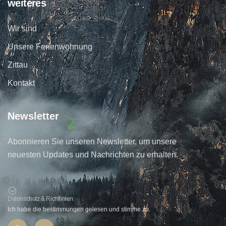
weiteres
Wir sind
Unsere Ferienwohnung
Zittau
Kontakt
Newsletter
Abonnieren Sie unseren Newsletter, um unsere
neuesten Updates und Nachrichten zu erhalten.
Datenschutz & Richtlinien
Ich habe die bestimmungen gelesen und stimme zu.