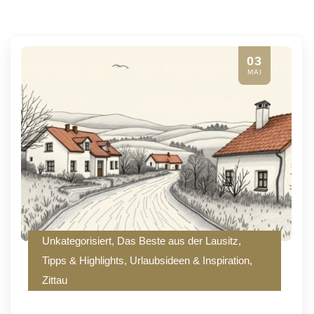
03
MAI
Unkategorisiert
,
Das Beste aus der Lausitz
,
Tipps & Highlights
,
Urlaubsideen & Inspiration
,
Zittau