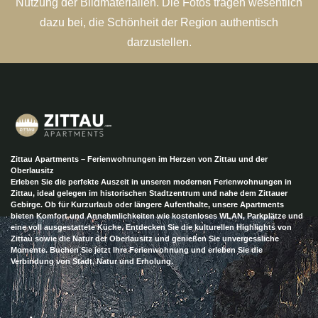
Nutzung der Bildmaterialien. Die Fotos tragen wesentlich
dazu bei, die Schönheit der Region authentisch
darzustellen.
Zittau Apartments – Ferienwohnungen im Herzen von Zittau und der
Oberlausitz
Erleben Sie die perfekte Auszeit in unseren modernen Ferienwohnungen in
Zittau, ideal gelegen im historischen Stadtzentrum und nahe dem Zittauer
Gebirge. Ob für Kurzurlaub oder längere Aufenthalte, unsere Apartments
bieten Komfort und Annehmlichkeiten wie kostenloses WLAN, Parkplätze und
eine voll ausgestattete Küche. Entdecken Sie die kulturellen Highlights von
Zittau sowie die Natur der Oberlausitz und genießen Sie unvergessliche
Momente. Buchen Sie jetzt Ihre Ferienwohnung und erleben Sie die
Verbindung von Stadt, Natur und Erholung.