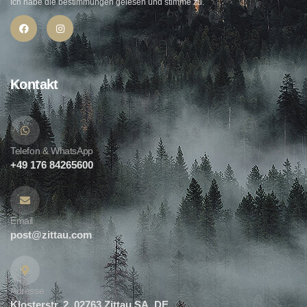
Ich habe die bestimmungen gelesen und stimme zu.
Kontakt
Telefon & WhatsApp
+49 176 84265600
Email
post@zittau.com
Adresse
Klosterstr. 2, 02763 Zittau SA, DE