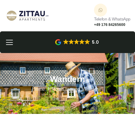
Telefon & WhatsApp
+49 176 84265600
5.0
Wandern
Home
Posts tagged"Wandern"