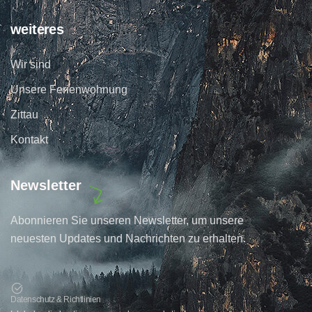
weiteres
Wir sind
Unsere Ferienwohnung
Zittau
Kontakt
Newsletter
Abonnieren Sie unseren Newsletter, um unsere
neuesten Updates und Nachrichten zu erhalten.
Datenschutz & Richtlinien