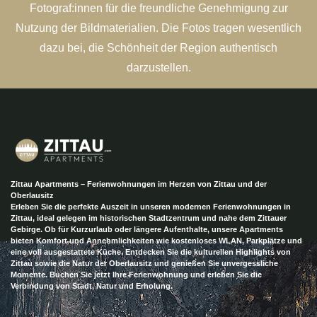
Fotograf:innen für die freundliche Genehmigung zur
Nutzung der Bildmaterialien. Die Fotos tragen wesentlich
dazu bei, die Schönheit der Region authentisch
darzustellen.
Zittau Apartments – Ferienwohnungen im Herzen von Zittau und der
Oberlausitz
Erleben Sie die perfekte Auszeit in unseren modernen Ferienwohnungen in
Zittau, ideal gelegen im historischen Stadtzentrum und nahe dem Zittauer
Gebirge. Ob für Kurzurlaub oder längere Aufenthalte, unsere Apartments
bieten Komfort und Annehmlichkeiten wie kostenloses WLAN, Parkplätze und
eine voll ausgestattete Küche. Entdecken Sie die kulturellen Highlights von
Zittau sowie die Natur der Oberlausitz und genießen Sie unvergessliche
Momente. Buchen Sie jetzt Ihre Ferienwohnung und erleben Sie die
Verbindung von Stadt, Natur und Erholung.