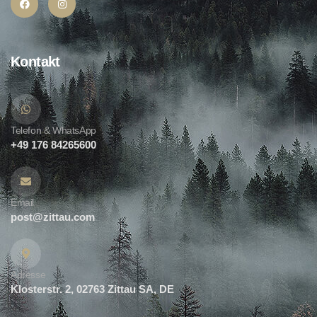
Kontakt
Telefon & WhatsApp
+49 176 84265600
Email
post@zittau.com
Adresse
Klosterstr. 2, 02763 Zittau SA, DE