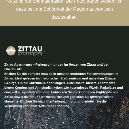
Nutzung der Bildmaterialien. Die Fotos tragen wesentlich
dazu bei, die Schönheit der Region authentisch
darzustellen.
Zittau Apartments – Ferienwohnungen im Herzen von Zittau und der
Oberlausitz
Erleben Sie die perfekte Auszeit in unseren modernen Ferienwohnungen in
Zittau, ideal gelegen im historischen Stadtzentrum und nahe dem Zittauer
Gebirge. Ob für Kurzurlaub oder längere Aufenthalte, unsere Apartments
bieten Komfort und Annehmlichkeiten wie kostenloses WLAN, Parkplätze und
eine voll ausgestattete Küche. Entdecken Sie die kulturellen Highlights von
Zittau sowie die Natur der Oberlausitz und genießen Sie unvergessliche
Momente. Buchen Sie jetzt Ihre Ferienwohnung und erleben Sie die
Verbindung von Stadt, Natur und Erholung.