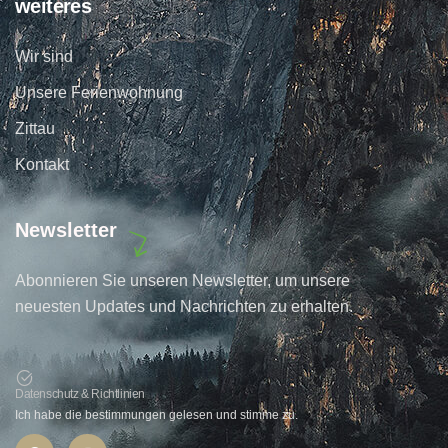
weiteres
Wir sind
Unsere Ferienwohnung
Zittau
Kontakt
Newsletter
Abonnieren Sie unseren Newsletter, um unsere
neuesten Updates und Nachrichten zu erhalten.
Datenschutz & Richtlinien
Ich habe die bestimmungen gelesen und stimme zu.