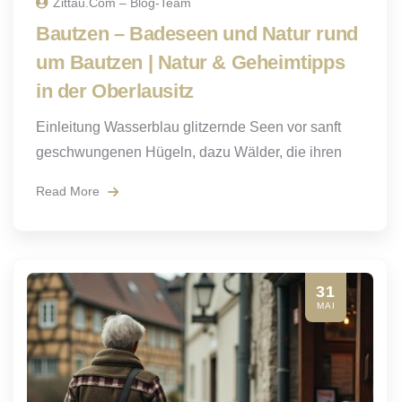
Zittau.com – Blog-Team
Bautzen – Badeseen und Natur rund
um Bautzen | Natur & Geheimtipps
in der Oberlausitz
Einleitung Wasserblau glitzernde Seen vor sanft
geschwungenen Hügeln, dazu Wälder, die ihren
Read More
31
MAI