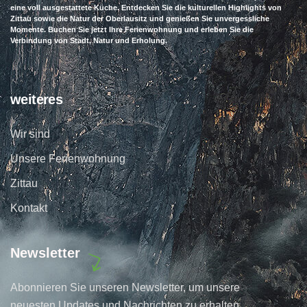
eine voll ausgestattete Küche. Entdecken Sie die kulturellen Highlights von
Zittau sowie die Natur der Oberlausitz und genießen Sie unvergessliche
Momente. Buchen Sie jetzt Ihre Ferienwohnung und erleben Sie die
Verbindung von Stadt, Natur und Erholung.
weiteres
Wir sind
Unsere Ferienwohnung
Zittau
Kontakt
Newsletter
Abonnieren Sie unseren Newsletter, um unsere
neuesten Updates und Nachrichten zu erhalten.