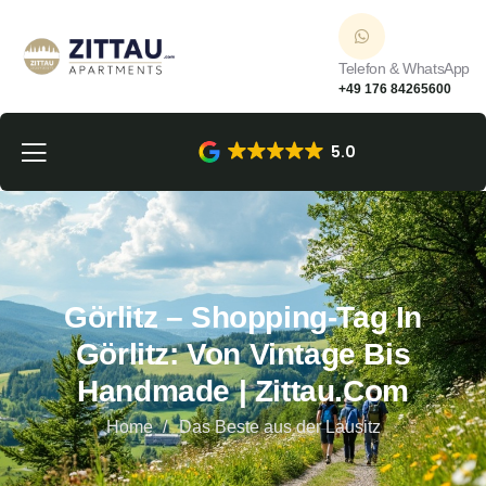
Telefon & WhatsApp
+49 176 84265600
5.0
Görlitz – Shopping-Tag In
Görlitz: Von Vintage Bis
Handmade | Zittau.com
Home
Das Beste aus der Lausitz