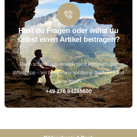
Hast du Fragen oder willst du
selbst einen Artikel beitragen?
Dann schreib uns einfach ganz entspannt per
WhatsApp – wir freuen uns auf deine Nachricht und
deine Ideen!
+49 176 84265600