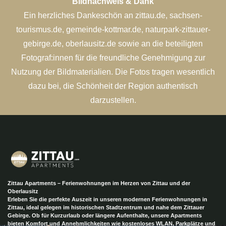
Bildnachweis & Dank
Ein herzliches Dankeschön an zittau.de, sachsen-
tourismus.de, gemeinde-kottmar.de, naturpark-zittauer-
gebirge.de, oberlausitz.de sowie an die beteiligten
Fotograf:innen für die freundliche Genehmigung zur
Nutzung der Bildmaterialien. Die Fotos tragen wesentlich
dazu bei, die Schönheit der Region authentisch
darzustellen.
Zittau Apartments – Ferienwohnungen im Herzen von Zittau und der
Oberlausitz
Erleben Sie die perfekte Auszeit in unseren modernen Ferienwohnungen in
Zittau, ideal gelegen im historischen Stadtzentrum und nahe dem Zittauer
Gebirge. Ob für Kurzurlaub oder längere Aufenthalte, unsere Apartments
bieten Komfort und Annehmlichkeiten wie kostenloses WLAN, Parkplätze und