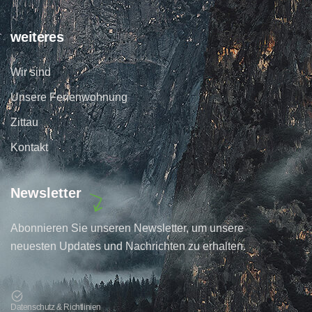
weiteres
Wir sind
Unsere Ferienwohnung
Zittau
Kontakt
Newsletter
Abonnieren Sie unseren Newsletter, um unsere
neuesten Updates und Nachrichten zu erhalten.
Datenschutz & Richtlinien