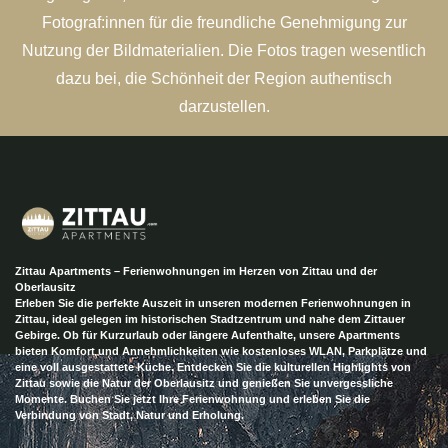
Fotograf:innen für die freundliche Genehmigung zur
Nutzung der Bildmaterialien. Die Fotos tragen wesentlich
dazu bei, die Schönheit der Region authentisch
darzustellen.
Zittau Apartments – Ferienwohnungen im Herzen von Zittau und der
Oberlausitz
Erleben Sie die perfekte Auszeit in unseren modernen Ferienwohnungen in
Zittau, ideal gelegen im historischen Stadtzentrum und nahe dem Zittauer
Gebirge. Ob für Kurzurlaub oder längere Aufenthalte, unsere Apartments
bieten Komfort und Annehmlichkeiten wie kostenloses WLAN, Parkplätze und
eine voll ausgestattete Küche. Entdecken Sie die kulturellen Highlights von
Zittau sowie die Natur der Oberlausitz und genießen Sie unvergessliche
Momente. Buchen Sie jetzt Ihre Ferienwohnung und erleben Sie die
Verbindung von Stadt, Natur und Erholung.