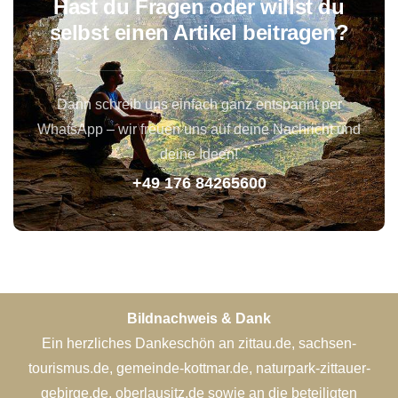
Hast du Fragen oder willst du
selbst einen Artikel beitragen?
Dann schreib uns einfach ganz entspannt per
WhatsApp – wir freuen uns auf deine Nachricht und
deine Ideen!
+49 176 84265600
Bildnachweis & Dank
Ein herzliches Dankeschön an zittau.de, sachsen-
tourismus.de, gemeinde-kottmar.de, naturpark-zittauer-
gebirge.de, oberlausitz.de sowie an die beteiligten