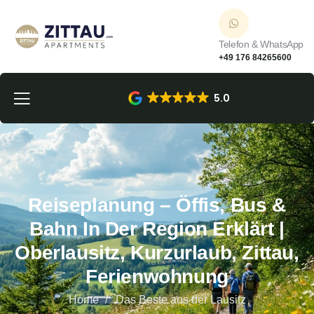
Telefon & WhatsApp
+49 176 84265600
5.0
Reiseplanung – Öffis, Bus &
Bahn In Der Region Erklärt |
Oberlausitz, Kurzurlaub, Zittau,
Ferienwohnung
Home
Das Beste aus der Lausitz